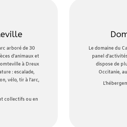
eville
Dom
arc arboré de 30
Le domaine du Cat
pèces d’animaux et
panel d’activité
Comteville à Dreux
dispose de plu
ture : escalade,
Occitanie, a
 vélo, tir à l’arc,
L’hébergem
t collectifs ou en