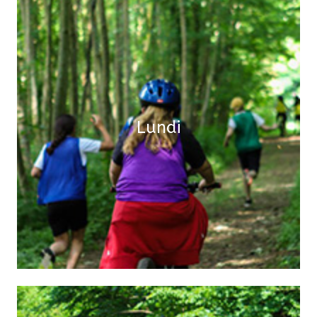
Matin :
Installation et état des lieux
Après-midi :
Lundi
Course d'orientation et découverte
de l'environnement
Soir :
Temps libre