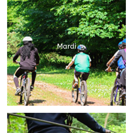
Matin :
Vélo
Après-midi :
Mardi
Tir à l'arc, mur d'escalade
Soir :
Temps libre