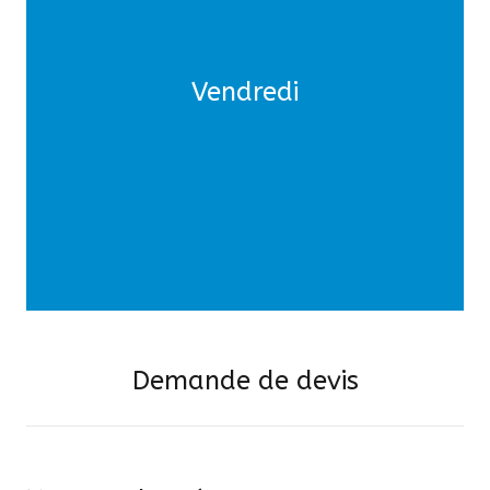
Après-midi :
Vendredi
Préparation au départ
Demande de devis