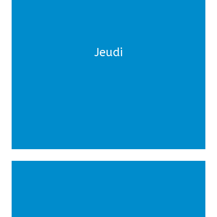
Matin :
Sports d'opposition
Après-midi :
Jeudi
Paintball
Soir :
Feu de camps